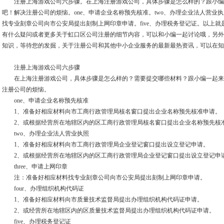
注册上海游戏公司六步骤。在上海注册游戏公司，具体步骤是怎么样的？跟小编
吧！解决注册公司的烦恼。one、申请企业名称预先核准。two、办理企业法人营业执照
找专业刻章公司向市公安局提出刻制上网印章申请。five、办理税务登记证。以上
有什么疑问或者更多关于虹口区公司注册的细节内容，可以和小编一起讨论哦，另外
知识，等待您的发掘，关于注册公司和其他中小企业服务的最新最热资讯，可以在知
注册上海游戏公司六步骤
在上海注册游戏公司，具体步骤是怎么样的？需要提交哪些材料？跟小编一起来
注册公司的烦恼。
one、申请企业名称预先核准
1、准备好相应材料向市工商行政管理局核名窗口提出企业名称预先核准申请。
2、或根据经营所在地辖区内的区工商行政管理局核名窗口提出企业名称预先核
two、办理企业法人营业执照
1、准备好相应材料向市工商行政管理局企业登记窗口提出设立登记申请。
2、或根据经营所在地辖区内的区工商行政管理局企业登记窗口提出设立登记申
three、申请上网印章
注：准备好相应材料找专业刻章公司向市公安局提出刻制上网印章申请。
four、办理组织机构代码证
1、准备好相应材料向市质量技术监督局提出办理组织机构代码证申请。
2、或经营所在地辖区内的区质量技术监督局提出办理组织机构代码证申请。
five、办理税务登记证