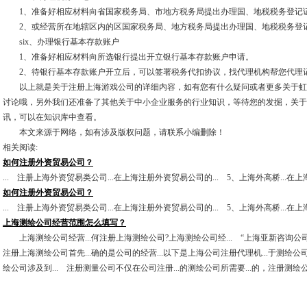
1、准备好相应材料向省国家税务局、市地方税务局提出办理国、地税税务登记
2、或经营所在地辖区内的区国家税务局、地方税务局提出办理国、地税税务登
six、办理银行基本存款账户
1、准备好相应材料向所选银行提出开立银行基本存款账户申请。
2、待银行基本存款账户开立后，可以签署税务代扣协议，找代理机构帮您代理
以上就是关于注册上海游戏公司的详细内容，如有您有什么疑问或者更多关于虹
讨论哦，另外我们还准备了其他关于中小企业服务的行业知识，等待您的发掘，关于
讯，可以在知识库中查看。
本文来源于网络，如有涉及版权问题，请联系小编删除！
相关阅读:
如何注册外资贸易公司？
... 注册上海外资贸易类公司...在上海注册外资贸易公司的... 5、上海外高桥...
如何注册外资贸易公司？
... 注册上海外资贸易类公司...在上海注册外资贸易公司的... 5、上海外高桥...
上海测绘公司经营范围怎么填写？
上海测绘公司经营...何注册上海测绘公司?上海测绘公司经... “上海亚新咨询公司
注册上海测绘公司首先...确的是公司的经营...以下是上海公司注册代理机...于测绘公司
绘公司涉及到... 注册测量公司不仅在公司注册...的测绘公司所需要...的，注册测绘公