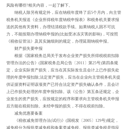
风险有哪些?相关内容，一起了解下。
纳税人除另有规定外，应在纳税年度终了后5个月内，向主管
税务机关报送《企业所得税年度纳税申报表》和税务机关要求报
送的其他有关资料，办理结清税款手续。如果纳税人因不可抗
力，不能按期办理纳税申报的(比如受冰冻灾害的影响)，可按照
《税收征管法》及其实施细则的规定，办理延期纳税申报。
财产损失要申报
根据《国家税务总局关于发布企业资产损失所得税税前扣除
管理办法的公告》(国家税务总局公告〔2011〕第25号)第四条规
定，企业实际资产损失，应当在其实际发生且会计上已作损失处
理的年度申报扣除;法定资产损失，应当在企业向主管税务机关提
供证据资料证明该项资产已符合法定资产损失确认条件，且会计
上已作损失处理的年度申报扣除。该《公告》第五条还规定，企
业发生的资产损失，应按规定的程序和要求向主管税务机关申报
后方能在税前扣除。未经申报的损失，不得在税前扣除。
减免优惠要备案
《税收减免管理办法(试行)》(国税发〔2005〕129号)规定，
减免税分为报批类减免税和备案类减免税。报批类减免税是指应