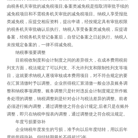
由税务机关审批的减免税项目;备案类减免税是指取消审批手续的
减免税项目和不需税务机关审批的减免税项目。纳税人享受报批
类减免税，应提交相应资料，提出申请，经按规定具有审批权限
的税务机关审批确认后执行。纳税人享受备案类减免税，应提请
备案，经税务机关登记备案后，自登记备案之日起执行。纳税人
未按规定备案的，一律不得减免税。
纳税事项要调整
目前税收制度和会计制度之间的差异很大，在成本费用税前
列支方面，税法规定了可以列支、不允许列支和限制性列支等项
目，这就要求纳税人逐项审核成本费用项目，对不符合规定的要
在汇算清缴时予以调整。企业所得税汇算清缴一般会涉及账务调
整和纳税事项调整。账务调整只是针对违反会计制度规定所作账
务处理的调整，纳税调整则是针对会计与税法差异的调整。前者
必须进行账内调整，通过调整使之符合会计规定;后者只是在账外
调整，即只在纳税申报表内调整，通过调整使之符合税法规定。
年度亏损要弥补
企业纳税年度发生的亏损，准予向以后年度结转，用以后年
度的所得弥补，但结转期最长不得超过5年。