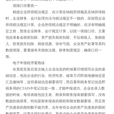
填报口径要统一
根据企业所得税法规定，在计算应纳税所得额及应纳所得税
时，企业财务、会计处理办法与税法规定不一致的，应按照企业
所得税法规定计算。企业所得税法规定不明确的，在没有明确规
定之前，暂按企业财务、会计规定计算，以统一填报口径。主要
包括准备金税前扣除、资产损失税前扣除、不征税收入、免税收
入、投资损失扣除、税收优惠、弥补亏损、企业资产处署等系列
数据填报，要遵循有关税收法规、财务制度规定，确保口径一
致。
电子申报程序要熟练
在系统安装后首次输入企业信息的时候要仔细填写企业的基
础信息，包括企业的行业、经济性质、核算方式即就地缴纳还是
汇总缴纳等，这些基础信息都要填写，而且要和税务登记信息即
税务局的CTAIS中登记信息一致，才能申报成功。企业在录入数
据的时候，每张表格包括主表、附表和财务报表都要填写，没有
数据的就填零。特别是财务报表的期初和期末数都要填，而且资
产负债表的期初数不能为零。去年有些企业的资产负债表的期初
数都填零，结果不能打包通过，新开户的企业资产负债表的期初