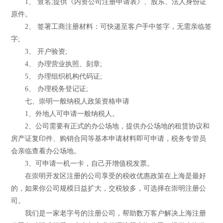
1、 查名;提供《内资公司注册申请表》、股东、法人身份证
原件。
2、 签署工商注册材料：可快递至客户手中签字，无需亲临签
字;
3、 开户验资;
4、 办理营业执照、刻章;
5、 办理组织机构代码证;
6、 办理税务登记证;
七、崇明一般纳税人政策资格申请
1、外地人可申请一般纳税人。
2、公司需要有正式的办公场地，提供办公场地的租赁协议和
房产证复印件、购销合同等基本申请材料即可申请，税务专管员
会亲临查看办公场地。
3、可申请一机一卡，自己开增值税发票。
在崇明开发区注册的公司享受的税收优惠政策在上海是最好
的，如果你公司规模日益扩大，交税较多，可选择在崇明注册公
司。
我们是一家老字号的注册公司，帮助数万客户解决上海注册