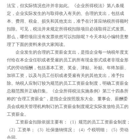
法宝，但实际情况也许并非如此。《企业所得税法》第八条规
定，企业实际发生的与取得收入有关的、合理的支出，包括成
本、费用、税金、损失和其他支出，准予在计算应纳税所得额时
扣除。可见，税法并未规定所得税扣除项目必须取得正式发票。
那么，哪些项目没有发票依然可以扣除呢？今天本站小编特意整
理了下面的资料来供大家阅读。
企业发生的合理的工资薪金支出，是指企业每一纳税年度支
付给在本企业任职或者受雇的员工的所有现金形式或者非现金形
式的劳动报酬，包括基本工资、奖金、津贴、补贴、年终加薪、
加班工资，以及与员工任职或者受雇有关的其他支出，准予扣
除。纳税人应制订较为规范的员工工资薪金制度，明确工资薪金
总额范围并正确归集。《企业所得税法实施条例》第三十四条所
称的“合理工资薪金”，是指企业按照股东大会、董事会、薪酬委
员会或相关管理机构制订的工资薪金制度规定实际发放给员工的
工资薪金。
工资薪金扣除依据主要有：（1）规范的员工工资薪金制度；
（2）工资单；（3）社保缴纳情况；（4）个税明细；（5）劳动
合同。