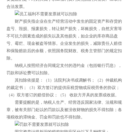
合法发票。
财产损失指企业在生产经营活动中发生的固定资产和存货的
盘亏、毁损、报废损失，转让财产损失，坏账损失，自然灾害等
不可抗力因素造成的损失以及其他损失，如企业的库存商品盘
亏、霉烂、现金被盗等情形。企业发生的损失，减除责任人赔偿
和保险赔款后的余额，依照国务院财政、税务主管部门的规定扣
除。
纳税人按照经济合同规定支付的违约金（包括银行罚息），
罚款和诉讼费可以扣除。
其扣除依据是：（1）法院判决书或调解书；（2）仲裁机构
的裁定书；（3）双方签订的提供应税货物或应税劳务的协议；
（4）双方签订的赔偿协议；（5） 收款方开具的发票或收据。
需要提醒的是，纳税人生产、经营违反国家法律、法规和规
章，被有关部门处以的罚款以及被没收财物的损失不得扣除；各
项税收的滞纳金、罚金和罚款也不得扣除。
固定资产计提折旧的税前扣除应区分以下几种情况：