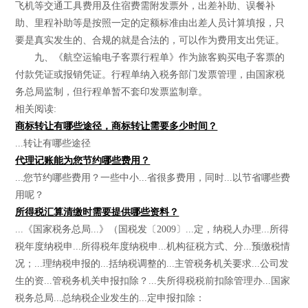
飞机等交通工具费用及住宿费需附发票外，出差补助、误餐补
助、里程补助等是按照一定的定额标准由出差人员计算填报，只
要是真实发生的、合规的就是合法的，可以作为费用支出凭证。
九、《航空运输电子客票行程单》作为旅客购买电子客票的
付款凭证或报销凭证。行程单纳入税务部门发票管理，由国家税
务总局监制，但行程单暂不套印发票监制章。
相关阅读:
商标转让有哪些途径，商标转让需要多少时间？
...转让有哪些途径
代理记账能为您节约哪些费用？
...您节约哪些费用？一些中小...省很多费用，同时...以节省哪些费
用呢？
所得税汇算清缴时需要提供哪些资料？
...《国家税务总局...》（国税发〔2009〕...定，纳税人办理...所得
税年度纳税申...所得税年度纳税申...机构征税方式、分...预缴税情
况；...理纳税申报的...括纳税调整的...主管税务机关要求...公司发
生的资...管税务机关申报扣除？...失所得税税前扣除管理办...国家
税务总局...总纳税企业发生的...定申报扣除：