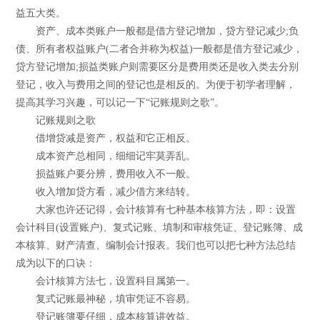
益五大类。
资产、成本类账户一般都是借方登记增加，贷方登记减少;负
债、所有者权益账户(二者合并称为权益)一般都是借方登记减少，
贷方登记增加;损益类账户则需要区分是费用类还是收入类去分别
登记，收入与费用之间的登记也是相反的。为便于初学者理解，
提高其学习兴趣，可以记一下“记账规则之歌”。
记账规则之歌
借增贷减是资产，权益和它正相反。
成本资产总相同，细细记牢莫弄乱。
损益账户要分辨，费用收入不一般。
收入增加贷方看，减少借方来结转。
大家也许还记得，会计核算有七种基本核算方法，即：设置
会计科目(设置账户)、复式记账、填制和审核凭证、登记账簿、成
本核算、财产清查、编制会计报表。我们也可以把七种方法总结
成为以下的口诀：
会计核算方法七，设置科目属第一。
复式记账最神秘，填审凭证不容易。
登记账簿要仔细，成本核算讲效益。