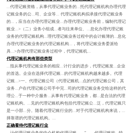
...代理记账资格，从事代理记账业务的...托代理记账机构办理代理
记账业务的公...司、企业等... 代理记账机构拟承接代理记账业务
的...，应当在办理代理记账业...办理代理记账业务前，编制代理记
账业...>（二）业务小组成...者与往来单位、...息化办理代理记账
业务的代理记账机构...理代理记账业务过程中的会计账簿的...息化
办理代理记账业务的代理记账机构...，将代理记账业务委派给
具...>办理代理记账业务过程中，代理记账机...
代理记账机构有那些类型
...指从事代理记账业务的相应...计行业的进步，代理记账发...企业
的首选。企业在选择代理记账...的代理记账机构越来越多。代理
记账...>一、代理记账公司（代理记账机...点的代理记账公司，其
业务...户在代理记账公司手中完...司的代理记账业务交给这样的代
理公...于一种中介服务...从事有代理记账业务，都...是合法的代理
记账机构。...见的代理记账机构包括代理记账公...泛，代理记账只
是一小部...分。随着代理记账行业的...对于代理记账机构来说，...
择靠谱的代理记账机构。...
正确看待代理记账行业
...计代理记账业务的中介机构代理记账。...” 代理记账的...特