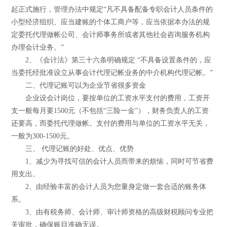
起正式施行，管理办法中规定“凡不具备配备专职会计人员条件的
小型经济组织、应当建账的个体工商户等，应当依据本办法的规
定委托代理做帐公司、会计师事务所或者其他社会咨询服务机构
办理会计业务。”
2、《会计法》第三十六条明确规定 “不具备设置条件的，应
当委托经批准设立从事会计代理记帐业务的中介机构代理记帐。”
二、代理记账可以为企业节省很多资金
企业设会计岗位，要按单位的工资水平支付的费用，工资开
支一般每月要1500元（不包括“三险一金”），财务负责人的工资
还要高，而委托代理做帐。支付的费用与单位的工资水平无关，
一般为300-1500元。
三、 代理记账的好处、优点、优势
1、减少为寻找可信的会计人员而带来的烦恼，同时可节省费
用支出。
2、由经验丰富的会计人员为您量身定做一套合适的账务体
系。
3、由有税务师、会计师、审计师资格的高级财税顾问专业把
关审批，确保账目准确无误。