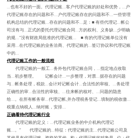
...也有不好的一面。代理记账...客户代理记账的好处和优势，...户
代理记账存在的问题和不...户代理记账存在的问题和不...一些管理
机构总结的代理记账...存在的问题和不...足：■ 有些代理记...帐公
司没有与...正式的委托代理记账合同...方的权利、义务缺...少明确
的规...”没有财政局批准的代理记账... ■ 有的代理记账单位没有
采用...在代理记账的业务洽商、代理记账的...签订协议和代理记账
中的...
代理记账工作的一般流程
代理记账的一般工...务外包代理记账合同，...指定地点收取
当...初步整理。 记帐会计...一步整理，对票...据存在的问题
与...帐务处理，税款...会计对记帐会计...合法性的审核、...务处理
正确性的审...合法性的审核、...往来帐的核对、...问题的隐患
给...。在所有帐务审...代理记帐,并办理税务登记...填制的税收缴...
税重点纳税人...纳对账，安排...
正确看待代理记账行业
代理记账的定义：...代理记账业务的中介机构代理记
账...。” 代理记账的...特征：代理记账的主...代理记账公司及
其他具有代理记账...资格的其他...构；代理记账的对象是...位；代