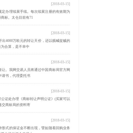
[2018-03-15]
规定办理续展手续。每次续展注册的有效期为
商标。太仓目前有71
[2018-03-15]
开出4000万欧元的转让天价，还以贱喊捉贼的
最为合算，是不幸中
[2018-03-15]
转让。我网交易人员将通过中国商标局官方网
申请书，代理委托书
[2018-03-15]
家公证处办理《商标转让声明公证》(买家可以
递交商标局的资料寄
[2018-03-15]
种形式的保证金不断出现，譬如随着回购业务