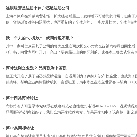
连锁经营是注册个体户还是注册公司
上海个体户在繁荣商贸市场、扩大经济总量上，发挥着不可替代的作用，但由于
低、贷款融资难等问题困扰，也严重制约了个体户的进一步发展壮大，个体户转
我一个人的“小龙坎”，就问你服不服？
其中一家叫仁众及其子公司的餐饮企业在两次提交小龙坎也皆被商标局驳回之后，
张证书，向业内同行开刀，亮出了要独霸江山的獠牙利爪。成都本土餐饮从业者
商标强则企业强？ 品牌强则中国强
他正式开启了属于自己的品牌道路，在温州创办了商标知识产权企业，也成为了
的先锋。帮助企业商标品牌成长，富强祖国，为中华企业屹立世界奋斗帮助1000
第十四类商标转让
商标持有人可登录本站联系在线客服或者直接拨打电话400-700-0065，说明
只需要等待消息就好了，我们会为买家推荐商标，如果买家相中了该商标，那么
第12类商标转让
第12类商标转让费用是多少?第12类商标转让流程是什么?第12类商标属于运输