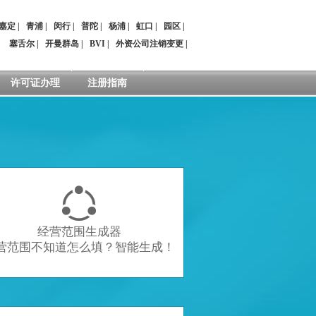
嘉定
|
青浦
|
闵行
|
普陀
|
杨浦
|
虹口
|
园区
|
：
塞舌尔
|
开曼群岛
|
BVI
|
外资公司注销变更
|
许可证办理
注册指南

经营范围生成器
营范围不知道怎么填？智能生成！