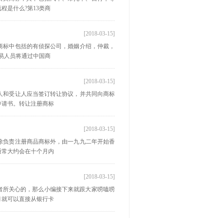
程是什么?第13类商
[2018-03-15]
商标中包括的有侦探公司，婚姻介绍，仲裁，
易人员将通过中国商
[2018-03-15]
人和受让人应当签订转让协议，并共同向商标
申请书。转让注册商标
[2018-03-15]
除负责注册商品商标外，由一九九二年开始香
通常大约会在十个月内
[2018-03-15]
者所关心的，那么小编接下来就跟大家唠嗑唠
月就可以直接从银行卡