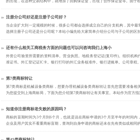
的出现，在这种交易结构中，就增加了回购保证金，出现了合作保证金等。由于
注册分公司好还是注册子公司好？
当企业扩大到一定规模的时候，很多公司都会选择成立自己的分支机构，其中最
选择注册子公司还是分公司呢？本站小编先给大家简单介绍分公司与子公司的区
还有什么相关工商税务方面的问题也可以问咨询我们上海小
外资公司验资所需要的资料清单。营业执照。地税务登记证(复印件)。组织机构
准证书。外汇登记证IC卡。银行打印的外汇业务核准件。银行进账单。公司章程
第7类商标转让
第7类商标是机械设备类商标，想要办理机械设备类商标转让首先您需要准备相
为您提交到上海商标局，下面为您介绍第7类商标转让有关事宜。本站作为官方指
知道你注册商标老失败的原因吗？
商标的盲期时间为3个月到6个月，也就是说在商标申请的3个月至半年的时间内
企业及用户其实不看重商标盲期，查询到自身申请的商标还未在先有类似或相同
第45类商标转让