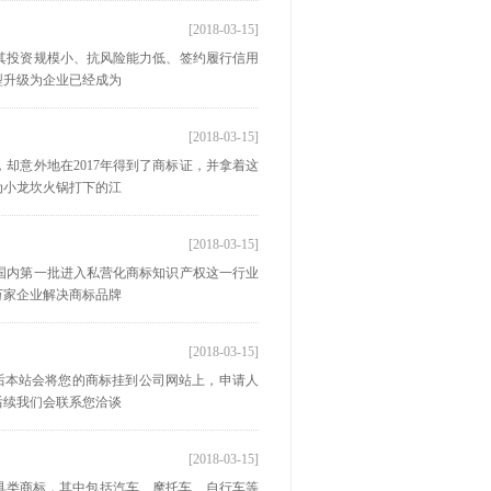
[2018-03-15]
其投资规模小、抗风险能力低、签约履行信用
型升级为企业已经成为
[2018-03-15]
却意外地在2017年得到了商标证，并拿着这
为小龙坎火锅打下的江
[2018-03-15]
国内第一批进入私营化商标知识产权这一行业
万家企业解决商标品牌
[2018-03-15]
情况后本站会将您的商标挂到公司网站上，申请人
后续我们会联系您洽谈
[2018-03-15]
工具类商标，其中包括汽车、摩托车、自行车等