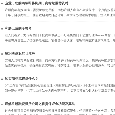
企业，您的商标即将到期，商标续展需及时！
注册商标有效期满，需要继续使用的，商标注册人应当在期满前十二个月内按照
十年，自该商标上一届有效期满次日起计算。期满未办理续展手续的，注销其注册
和解以后的冷思考
在人们看来，海信与西门子的商标争战已不可避免西门子恶意抢注Hisense商标，
手法将海信告上了德国科隆法庭。笔者也不否认这一结果对海信来说成本最低，
第34类商标转让流程
交易人员针对商标进行询价、向买方报价并了解商标相关情况，确保商标能成功
站查询商标信息，确保商标真实有效，可以转让;。交易人员将公证书原件、转让
购买商标流程是什么？
5个工作日内本站到国家公证处办理《商标转让声明公证》5个工作日内本站到国
到公证处见证，也可以由本站单方面公证声明;。买家需要在受让人处签章后需要
详解注册融资租赁公司之租赁保证金功能及其法
过去金融租赁公司和融资租赁公司都只收租赁保证金，但是随着业务的创新，各