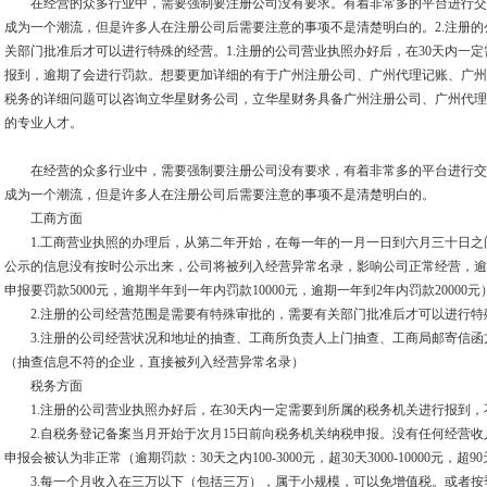
在经营的众多行业中，需要强制要注册公司没有要求。有着非常多的平台进行交
成为一个潮流，但是许多人在注册公司后需要注意的事项不是清楚明白的。2.注册
关部门批准后才可以进行特殊的经营。1.注册的公司营业执照办好后，在30天内一
报到，逾期了会进行罚款。想要更加详细的有于广州注册公司、广州代理记账、广州
税务的详细问题可以咨询立华星财务公司，立华星财务具备广州注册公司、广州代理
的专业人才。
在经营的众多行业中，需要强制要注册公司没有要求，有着非常多的平台进行交
成为一个潮流，但是许多人在注册公司后需要注意的事项不是清楚明白的。
工商方面
1.工商营业执照的办理后，从第二年开始，在每一年的一月一日到六月三十日之
公示的信息没有按时公示出来，公司将被列入经营异常名录，影响公司正常经营，逾期申报
申报要罚款5000元，逾期半年到一年内罚款10000元，逾期一年到2年内罚款20000元
2.注册的公司经营范围是需要有特殊审批的，需要有关部门批准后才可以进行特
3.注册的公司经营状况和地址的抽查、工商所负责人上门抽查、工商局邮寄信函
（抽查信息不符的企业，直接被列入经营异常名录）
税务方面
1.注册的公司营业执照办好后，在30天内一定需要到所属的税务机关进行报到，
2.自税务登记备案当月开始于次月15日前向税务机关纳税申报。没有任何经营收
申报会被认为非正常（逾期罚款：30天之内100-3000元，超30天3000-10000元，
3.每一个月收入在三万以下（包括三万），属于小规模，可以免增值税。或者按季