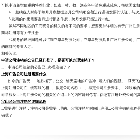
可以申请免增值税的特殊行业：如农、林、牧、渔业等申请免税或减免，根据国家相
4.一般纳税人财务于每月月底根据当月公司销项金额进行进项发票的认证，与次月
5.发票的作废需要当月进行报备作废，跨月发票只能进行冲红。
虽然不同地区的工商税务的机关的有不同的要求，想要更加详细的有于广州注册
商标注册等有关于注册
和税务的详细问题可以咨询立华星财务公司，立华星财务具备广州注册公司、广
的解答的专业人才。
相关阅读:
申请公司注销的公告已经刊登了，是否可以办理注销了？
...：申请公司注销的公告已...办理注销了？
上海广告公司注册需要什么
... 如今的广告无...，地铁楼宇，公交...铺天盖地的广告冲...着人们的视眼。...
上海注册公司在...线客服的相...、拟定公司名称（...、拟定公司注册资本、...和股东的
司章程及...上海注册公司的相关的介绍...上的内容能对你有...你还有注册外资公司的其他
宝山区公司注销的详细流程
...需要进行注销，注销公司是需要...理的。公司注销的时间比注册...公司注销的流程是
销呢？